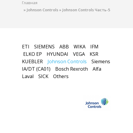
Главная
»
Johnson Controls
»
Johnson Controls Часть-5
ETI
SIEMENS
ABB
WIKA
IFM
ELKO EP
HYUNDAI
VEGA
KSR
KUEBLER
Johnson Controls
Siemens
IA/DT (CA01)
Bosch Rexroth
Alfa
Laval
SICK
Others