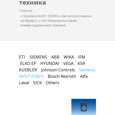
техника
Главная
»
Siemens IA/DT (CA01)
»
Каталоги Сименс
на букву L
»
LV1 Низковольтовая
коммутационная техника
ETI
SIEMENS
ABB
WIKA
IFM
ELKO EP
HYUNDAI
VEGA
KSR
KUEBLER
Johnson Controls
Siemens
IA/DT (CA01)
Bosch Rexroth
Alfa
Laval
SICK
Others