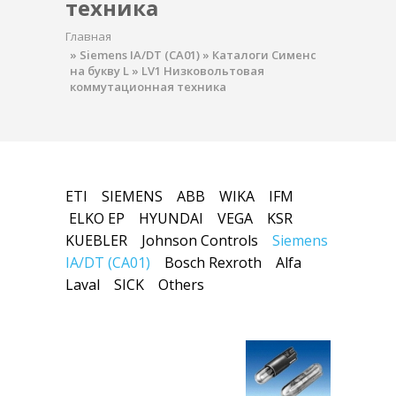
техника
Главная
»
Siemens IA/DT (CA01)
»
Каталоги Сименс
на букву L
»
LV1 Низковольтовая
коммутационная техника
ETI
SIEMENS
ABB
WIKA
IFM
ELKO EP
HYUNDAI
VEGA
KSR
KUEBLER
Johnson Controls
Siemens
IA/DT (CA01)
Bosch Rexroth
Alfa
Laval
SICK
Others