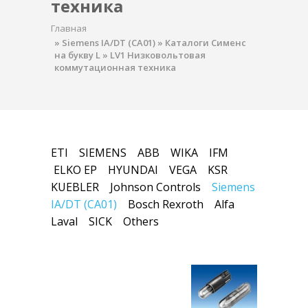
техника
Главная
»
Siemens IA/DT (CA01)
»
Каталоги Сименс
на букву L
»
LV1 Низковольтовая
коммутационная техника
ETI
SIEMENS
ABB
WIKA
IFM
ELKO EP
HYUNDAI
VEGA
KSR
KUEBLER
Johnson Controls
Siemens
IA/DT (CA01)
Bosch Rexroth
Alfa
Laval
SICK
Others