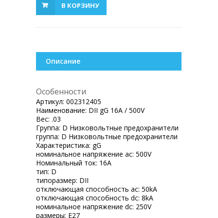
В КОРЗИНУ
Описание
Особенности
Артикул:
002312405
Наименование:
DII gG 16A / 500V
Вес:
.03
Группа:
D Низковольтные предохранители
группа:
D Низковольтные предохранители
Характеристика:
gG
номинальное напряжение ac:
500V
Номинальный ток:
16A
тип:
D
типоразмер:
DII
отключающая способность ac:
50kA
отключающая способность dc:
8kA
номинальное напряжение dc:
250V
размеры:
E27