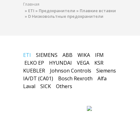
Главная
»
ETI
»
Предохранители
»
Плавкие вставки
»
D Низковольтные предохранители
ETI
SIEMENS
ABB
WIKA
IFM
ELKO EP
HYUNDAI
VEGA
KSR
KUEBLER
Johnson Controls
Siemens
IA/DT (CA01)
Bosch Rexroth
Alfa
Laval
SICK
Others