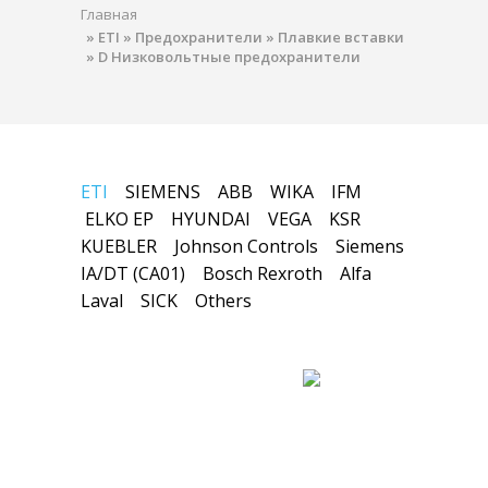
Главная
»
ETI
»
Предохранители
»
Плавкие вставки
»
D Низковольтные предохранители
ETI
SIEMENS
ABB
WIKA
IFM
ELKO EP
HYUNDAI
VEGA
KSR
KUEBLER
Johnson Controls
Siemens
IA/DT (CA01)
Bosch Rexroth
Alfa
Laval
SICK
Others