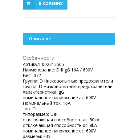
В КОРЗИНУ
Описание
Особенности
Артикул:
002313505
Наименование:
DIII gG 16A / 690V
Вес:
.072
Группа:
D Низковольтные предохранители
группа:
D Низковольтные предохранители
Характеристика:
gG
номинальное напряжение ac:
690V
Номинальный ток:
16A
тип:
D
типоразмер:
DIII
отключающая способность ac:
50kA
отключающая способность dc:
8kA
номинальное напряжение dc:
600V
размеры:
E33