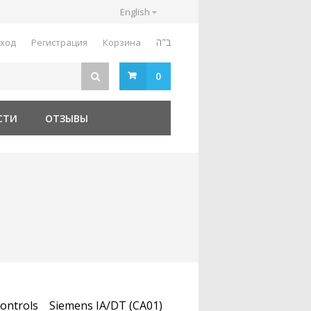
English
ב"ה
ход
Регистрация
Корзина
0
СТИ
ОТЗЫВЫ
ontrols
Siemens IA/DT (CA01)