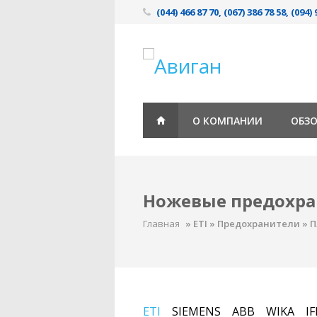
(044) 466 87 70, (067) 386 78 58, (094) 
О КОМПАНИИ
ОБЗ
Ножевые предохр
Главная
»
ETI
»
Предохранители
»
П
ETI
SIEMENS
ABB
WIKA
I