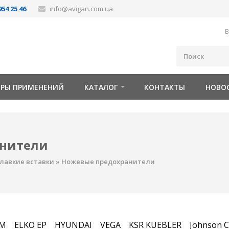
954 25 46
info@avigan.com.ua
В
ОРЫ ПРИМЕНЕНИЙ
КАТАЛОГ
КОНТАКТЫ
НОВО
анители
лавкие вставки
»
Ножевые предохранители
FM
ELKO EP
HYUNDAI
VEGA
KSR KUEBLER
Johnson C