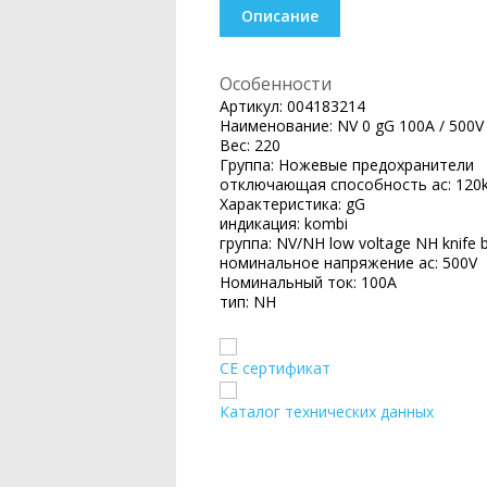
Описание
Особенности
Артикул:
004183214
Наименование:
NV 0 gG 100A / 500V
Вес:
220
Группа:
Ножевые предохранители
отключающая способность ac:
120
Характеристика:
gG
индикация:
kombi
группа:
NV/NH low voltage NH knife b
номинальное напряжение ac:
500V
Номинальный ток:
100A
тип:
NH
CE сертификат
Каталог технических данных