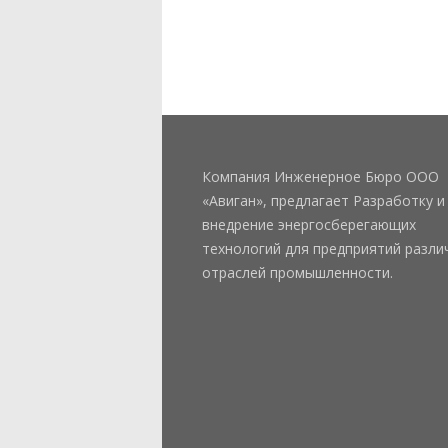
Компания Инженерное Бюро ООО
«Авиган», предлагает Разработку и
внедрение энергосберегающих
технологий для предприятий разли
отраслей промышленности.