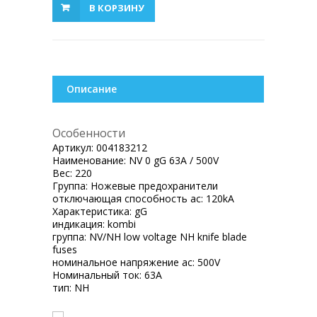
В КОРЗИНУ
Описание
Особенности
Артикул:
004183212
Наименование:
NV 0 gG 63A / 500V
Вес:
220
Группа:
Ножевые предохранители
отключающая способность ac:
120kA
Характеристика:
gG
индикация:
kombi
группа:
NV/NH low voltage NH knife blade
fuses
номинальное напряжение ac:
500V
Номинальный ток:
63A
тип:
NH