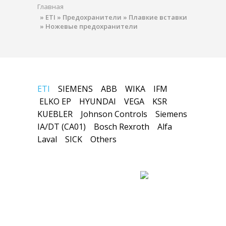
Главная
»
ETI
»
Предохранители
»
Плавкие вставки
»
Ножевые предохранители
ETI
SIEMENS
ABB
WIKA
IFM
ELKO EP
HYUNDAI
VEGA
KSR
KUEBLER
Johnson Controls
Siemens
IA/DT (CA01)
Bosch Rexroth
Alfa
Laval
SICK
Others