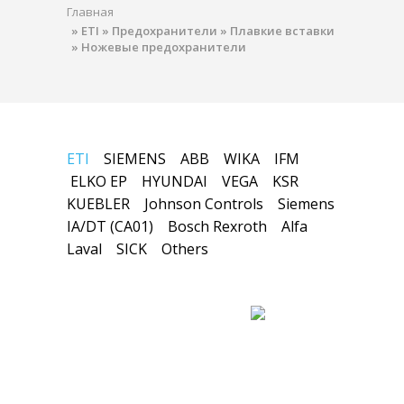
Главная
»
ETI
»
Предохранители
»
Плавкие вставки
»
Ножевые предохранители
ETI
SIEMENS
ABB
WIKA
IFM
ELKO EP
HYUNDAI
VEGA
KSR
KUEBLER
Johnson Controls
Siemens
IA/DT (CA01)
Bosch Rexroth
Alfa
Laval
SICK
Others