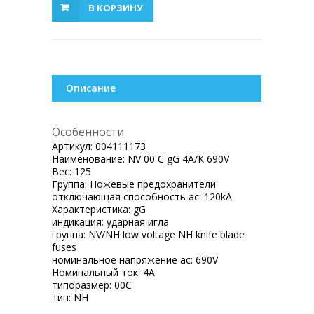
В КОРЗИНУ
Описание
Особенности
Артикул:
004111173
Наименование:
NV 00 C gG 4A/K 690V
Вес:
125
Группа:
Ножевые предохранители
отключающая способность ac:
120kA
Характеристика:
gG
индикация:
ударная игла
группа:
NV/NH low voltage NH knife blade
fuses
номинальное напряжение ac:
690V
Номинальный ток:
4A
типоразмер:
00C
тип:
NH