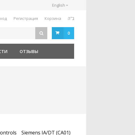
English
ב"ה
ход
Регистрация
Корзина
0
СТИ
ОТЗЫВЫ
ontrols
Siemens IA/DT (CA01)