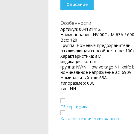
Описание
Особенности
Артикул:
004181412
Наименование:
NV 00C aM 63A / 69
Вес:
120
Группа:
Ножевые предохранители
отключающая способность ac:
100
Характеристика:
aM
индикация:
kombi
группа:
NV/NH low voltage NH knife b
номинальное напряжение ac:
690V
Номинальный ток:
63A
типоразмер:
00C
тип:
NH
CE сертификат
Каталог технических данных