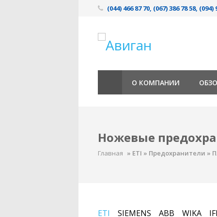
(044) 466 87 70, (067) 386 78 58, (094) 
О КОМПАНИИ
ОБЗ
Ножевые предохр
Главная
»
ETI
»
Предохранители
»
П
ETI
SIEMENS
ABB
WIKA
I