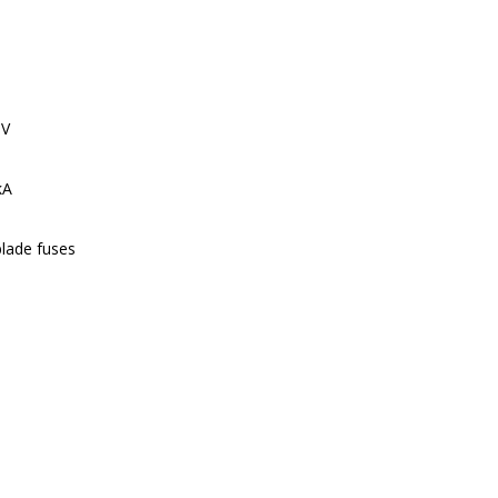
0V
kA
lade fuses