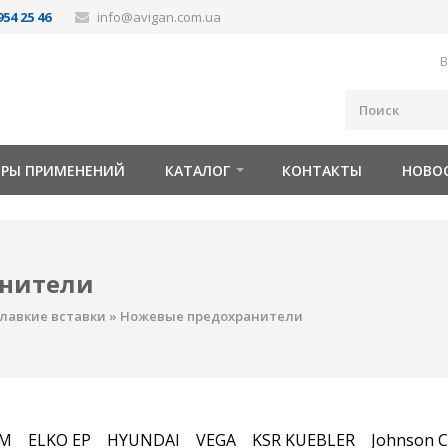
954 25 46
info@avigan.com.ua
В
ОРЫ ПРИМЕНЕНИЙ
КАТАЛОГ
КОНТАКТЫ
НОВО
анители
лавкие вставки
»
Ножевые предохранители
FM
ELKO EP
HYUNDAI
VEGA
KSR KUEBLER
Johnson C