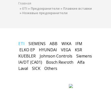
Главная
»
ETI
»
Предохранители
»
Плавкие вставки
»
Ножевые предохранители
ETI
SIEMENS
ABB
WIKA
IFM
ELKO EP
HYUNDAI
VEGA
KSR
KUEBLER
Johnson Controls
Siemens
IA/DT (CA01)
Bosch Rexroth
Alfa
Laval
SICK
Others