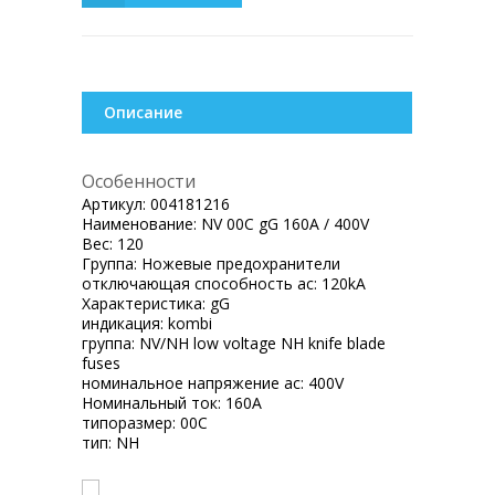
Описание
Особенности
Артикул:
004181216
Наименование:
NV 00C gG 160A / 400V
Вес:
120
Группа:
Ножевые предохранители
отключающая способность ac:
120kA
Характеристика:
gG
индикация:
kombi
группа:
NV/NH low voltage NH knife blade
fuses
номинальное напряжение ac:
400V
Номинальный ток:
160A
типоразмер:
00C
тип:
NH