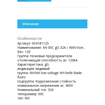
Описание
Особенности
Артикул:
004181125
Наименование:
NV 00C gG 32A / 400V korr,
Вес:
120
Группа:
Ножевые предохранители
отключающая способность ac:
120kA
Характеристика:
gG
индикация:
видимый
группа:
NV/NH low voltage NH knife blade
fuses
подгруппа:
Коррозионная стойкость
номинальное напряжение ac:
400V
Номинальный ток:
32A
типоразмер:
00C
тип:
NH