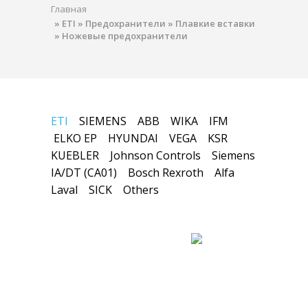
Главная
»
ETI
»
Предохранители
»
Плавкие вставки
»
Ножевые предохранители
ETI
SIEMENS
ABB
WIKA
IFM
ELKO EP
HYUNDAI
VEGA
KSR
KUEBLER
Johnson Controls
Siemens
IA/DT (CA01)
Bosch Rexroth
Alfa
Laval
SICK
Others