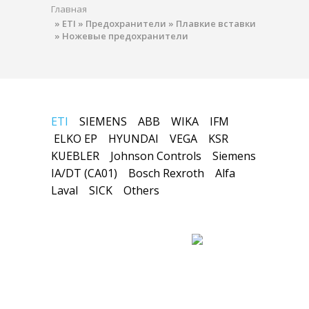
Главная
»
ETI
»
Предохранители
»
Плавкие вставки
»
Ножевые предохранители
ETI
SIEMENS
ABB
WIKA
IFM
ELKO EP
HYUNDAI
VEGA
KSR
KUEBLER
Johnson Controls
Siemens
IA/DT (CA01)
Bosch Rexroth
Alfa
Laval
SICK
Others