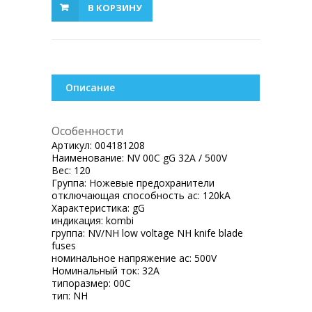
В КОРЗИНУ
Описание
Особенности
Артикул:
004181208
Наименование:
NV 00C gG 32A / 500V
Вес:
120
Группа:
Ножевые предохранители
отключающая способность ac:
120kA
Характеристика:
gG
индикация:
kombi
группа:
NV/NH low voltage NH knife blade
fuses
номинальное напряжение ac:
500V
Номинальный ток:
32A
типоразмер:
00C
тип:
NH