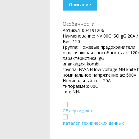
Описание
Особенности
Артикул:
004191206
Наименование:
NV 00C ISO gG 20A /
Вес:
120
Группа:
Ножевые предохранители
отключающая способность ac:
120
Характеристика:
gG
индикация:
kombi
группа:
NV/NH low voltage NH knife b
номинальное напряжение ac:
500V
Номинальный ток:
20A
типоразмер:
00C
тип:
NH-I
CE сертификат
Каталог технических данных