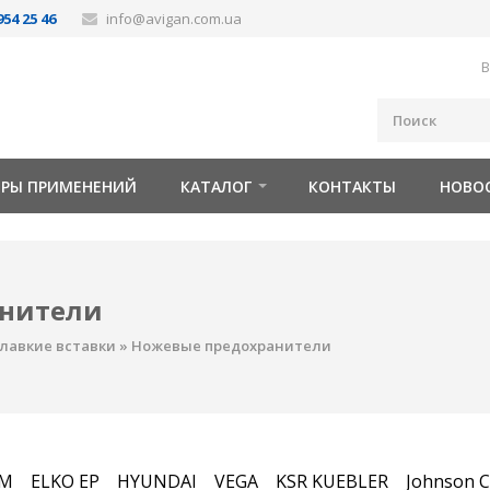
954 25 46
info@avigan.com.ua
В
ОРЫ ПРИМЕНЕНИЙ
КАТАЛОГ
КОНТАКТЫ
НОВО
анители
лавкие вставки
»
Ножевые предохранители
FM
ELKO EP
HYUNDAI
VEGA
KSR KUEBLER
Johnson C