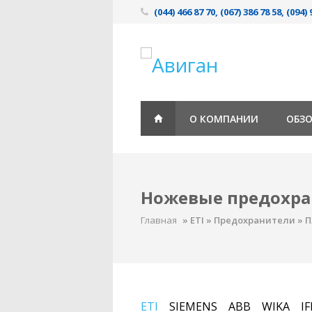
(044) 466 87 70, (067) 386 78 58, (094) 
О КОМПАНИИ
ОБЗ
Ножевые предохр
Главная
»
ETI
»
Предохранители
»
П
ETI
SIEMENS
ABB
WIKA
I