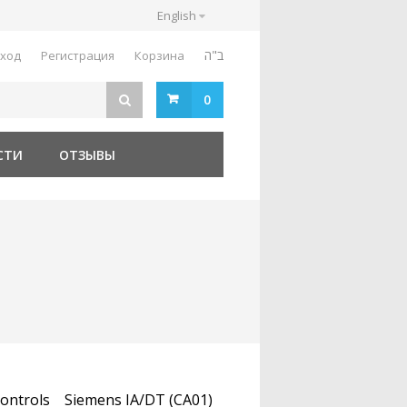
English
ב"ה
ход
Регистрация
Корзина
0
СТИ
ОТЗЫВЫ
ontrols
Siemens IA/DT (CA01)