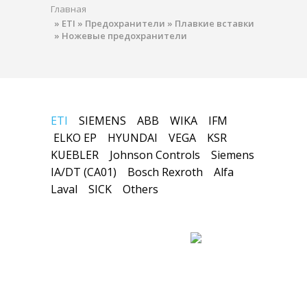
Главная
»
ETI
»
Предохранители
»
Плавкие вставки
»
Ножевые предохранители
ETI
SIEMENS
ABB
WIKA
IFM
ELKO EP
HYUNDAI
VEGA
KSR
KUEBLER
Johnson Controls
Siemens
IA/DT (CA01)
Bosch Rexroth
Alfa
Laval
SICK
Others