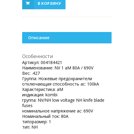
В КОРЗИНУ
Описание
Особенности
Артикул:
004184421
Наименование:
NV 1 aM 80A / 690V
Вес:
.427
Группа:
Ножевые предохранители
отключающая способность ac:
100kA
Характеристика:
aM
индикация:
kombi
группа:
NV/NH low voltage NH knife blade
fuses
номинальное напряжение ac:
690V
Номинальный ток:
80A
типоразмер:
1
тип:
NH