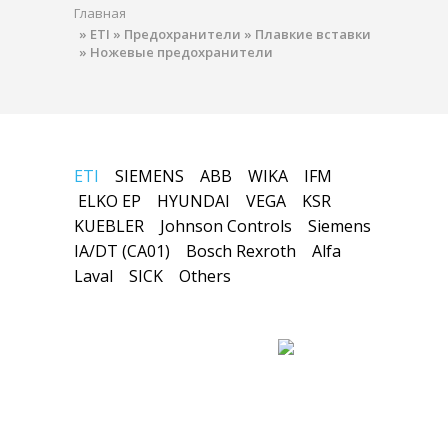
Главная
»
ETI
»
Предохранители
»
Плавкие вставки
»
Ножевые предохранители
ETI
SIEMENS
ABB
WIKA
IFM
ELKO EP
HYUNDAI
VEGA
KSR
KUEBLER
Johnson Controls
Siemens
IA/DT (CA01)
Bosch Rexroth
Alfa
Laval
SICK
Others