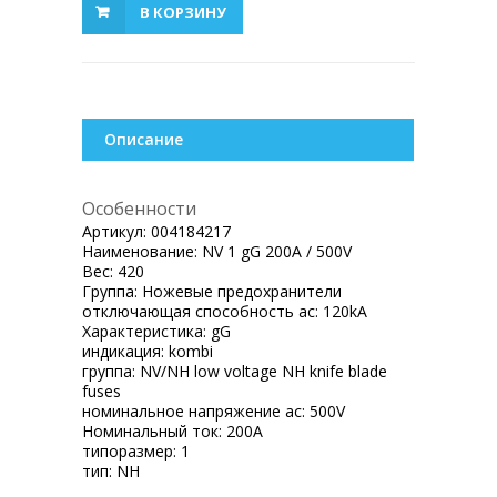
В КОРЗИНУ
Описание
Особенности
Артикул:
004184217
Наименование:
NV 1 gG 200A / 500V
Вес:
420
Группа:
Ножевые предохранители
отключающая способность ac:
120kA
Характеристика:
gG
индикация:
kombi
группа:
NV/NH low voltage NH knife blade
fuses
номинальное напряжение ac:
500V
Номинальный ток:
200A
типоразмер:
1
тип:
NH