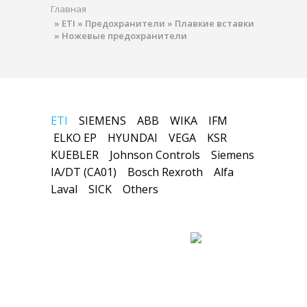
Главная
»
ETI
»
Предохранители
»
Плавкие вставки
»
Ножевые предохранители
ETI
SIEMENS
ABB
WIKA
IFM
ELKO EP
HYUNDAI
VEGA
KSR
KUEBLER
Johnson Controls
Siemens
IA/DT (CA01)
Bosch Rexroth
Alfa
Laval
SICK
Others