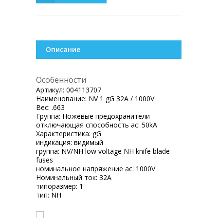
Описание
Особенности
Артикул:
004113707
Наименование:
NV 1 gG 32A / 1000V
Вес:
.663
Группа:
Ножевые предохранители
отключающая способность ac:
50kA
Характеристика:
gG
индикация:
видимый
группа:
NV/NH low voltage NH knife blade
fuses
номинальное напряжение ac:
1000V
Номинальный ток:
32A
типоразмер:
1
тип:
NH