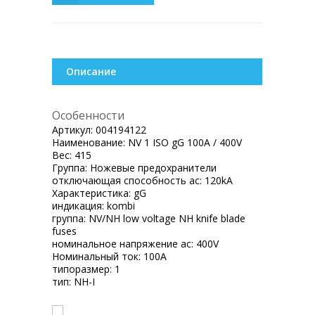
Описание
Особенности
Артикул:
004194122
Наименование:
NV 1 ISO gG 100A / 400V
Вес:
415
Группа:
Ножевые предохранители
отключающая способность ac:
120kA
Характеристика:
gG
индикация:
kombi
группа:
NV/NH low voltage NH knife blade
fuses
номинальное напряжение ac:
400V
Номинальный ток:
100A
типоразмер:
1
тип:
NH-I