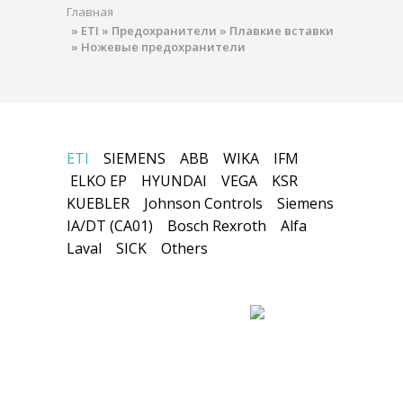
Главная
»
ETI
»
Предохранители
»
Плавкие вставки
»
Ножевые предохранители
ETI
SIEMENS
ABB
WIKA
IFM
ELKO EP
HYUNDAI
VEGA
KSR
KUEBLER
Johnson Controls
Siemens
IA/DT (CA01)
Bosch Rexroth
Alfa
Laval
SICK
Others