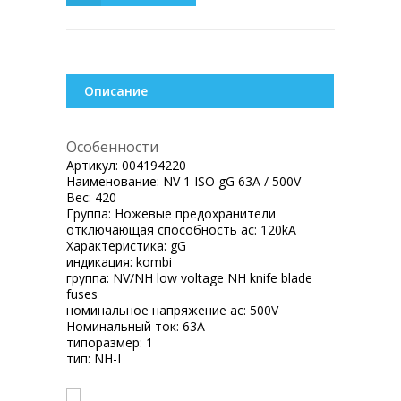
Описание
Особенности
Артикул:
004194220
Наименование:
NV 1 ISO gG 63A / 500V
Вес:
420
Группа:
Ножевые предохранители
отключающая способность ac:
120kA
Характеристика:
gG
индикация:
kombi
группа:
NV/NH low voltage NH knife blade
fuses
номинальное напряжение ac:
500V
Номинальный ток:
63A
типоразмер:
1
тип:
NH-I