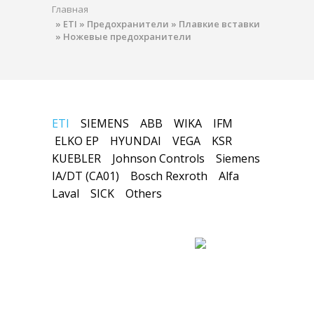
Главная
»
ETI
»
Предохранители
»
Плавкие вставки
»
Ножевые предохранители
ETI
SIEMENS
ABB
WIKA
IFM
ELKO EP
HYUNDAI
VEGA
KSR
KUEBLER
Johnson Controls
Siemens
IA/DT (CA01)
Bosch Rexroth
Alfa
Laval
SICK
Others