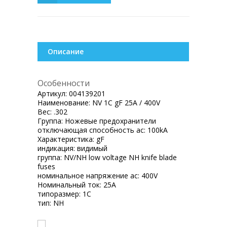
Описание
Особенности
Артикул:
004139201
Наименование:
NV 1C gF 25A / 400V
Вес:
.302
Группа:
Ножевые предохранители
отключающая способность ac:
100kA
Характеристика:
gF
индикация:
видимый
группа:
NV/NH low voltage NH knife blade
fuses
номинальное напряжение ac:
400V
Номинальный ток:
25A
типоразмер:
1C
тип:
NH