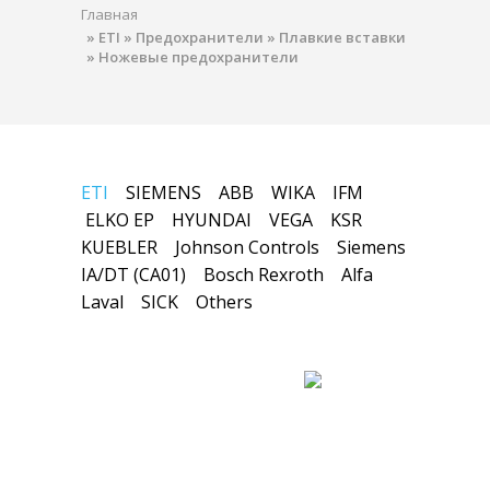
Главная
»
ETI
»
Предохранители
»
Плавкие вставки
»
Ножевые предохранители
ETI
SIEMENS
ABB
WIKA
IFM
ELKO EP
HYUNDAI
VEGA
KSR
KUEBLER
Johnson Controls
Siemens
IA/DT (CA01)
Bosch Rexroth
Alfa
Laval
SICK
Others