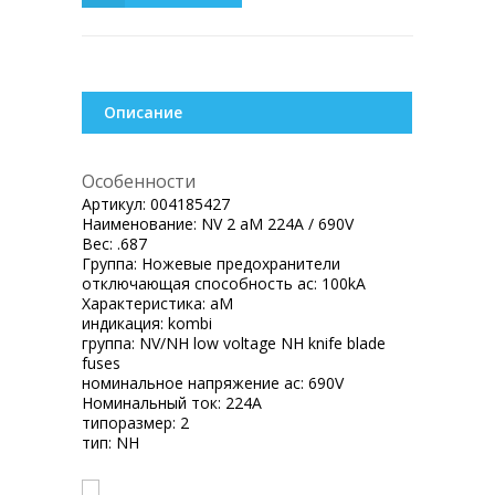
Описание
Особенности
Артикул:
004185427
Наименование:
NV 2 aM 224A / 690V
Вес:
.687
Группа:
Ножевые предохранители
отключающая способность ac:
100kA
Характеристика:
aM
индикация:
kombi
группа:
NV/NH low voltage NH knife blade
fuses
номинальное напряжение ac:
690V
Номинальный ток:
224A
типоразмер:
2
тип:
NH