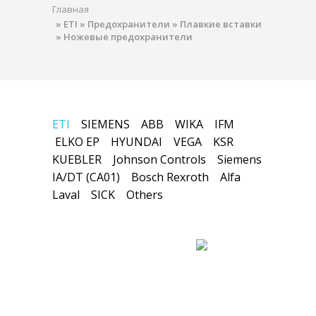
Главная
»
ETI
»
Предохранители
»
Плавкие вставки
»
Ножевые предохранители
ETI
SIEMENS
ABB
WIKA
IFM
ELKO EP
HYUNDAI
VEGA
KSR
KUEBLER
Johnson Controls
Siemens
IA/DT (CA01)
Bosch Rexroth
Alfa
Laval
SICK
Others