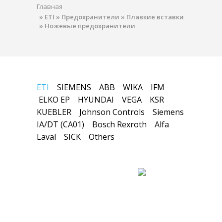
Главная
»
ETI
»
Предохранители
»
Плавкие вставки
»
Ножевые предохранители
ETI
SIEMENS
ABB
WIKA
IFM
ELKO EP
HYUNDAI
VEGA
KSR
KUEBLER
Johnson Controls
Siemens
IA/DT (CA01)
Bosch Rexroth
Alfa
Laval
SICK
Others