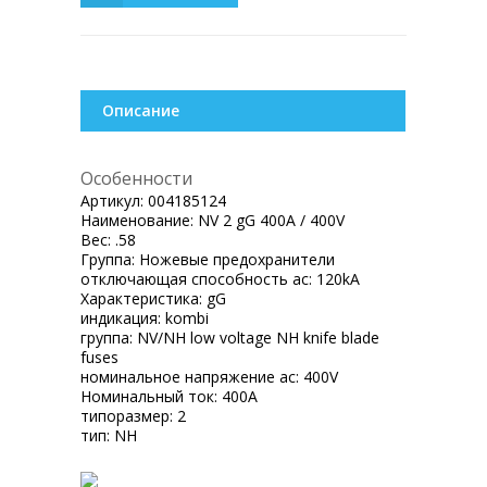
Описание
Особенности
Артикул:
004185124
Наименование:
NV 2 gG 400A / 400V
Вес:
.58
Группа:
Ножевые предохранители
отключающая способность ac:
120kA
Характеристика:
gG
индикация:
kombi
группа:
NV/NH low voltage NH knife blade
fuses
номинальное напряжение ac:
400V
Номинальный ток:
400A
типоразмер:
2
тип:
NH