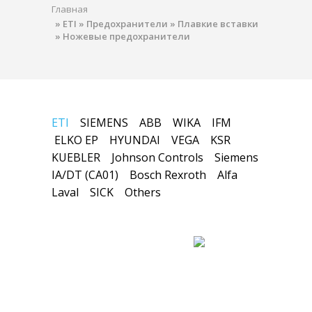
Главная
»
ETI
»
Предохранители
»
Плавкие вставки
»
Ножевые предохранители
ETI
SIEMENS
ABB
WIKA
IFM
ELKO EP
HYUNDAI
VEGA
KSR
KUEBLER
Johnson Controls
Siemens
IA/DT (CA01)
Bosch Rexroth
Alfa
Laval
SICK
Others