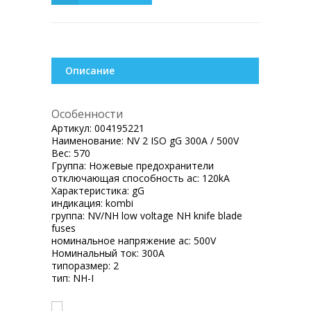
Описание
Особенности
Артикул:
004195221
Наименование:
NV 2 ISO gG 300A / 500V
Вес:
570
Группа:
Ножевые предохранители
отключающая способность ac:
120kA
Характеристика:
gG
индикация:
kombi
группа:
NV/NH low voltage NH knife blade
fuses
номинальное напряжение ac:
500V
Номинальный ток:
300A
типоразмер:
2
тип:
NH-I