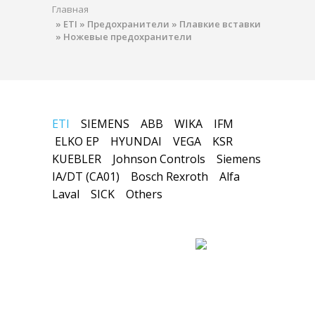
Главная
»
ETI
»
Предохранители
»
Плавкие вставки
»
Ножевые предохранители
ETI
SIEMENS
ABB
WIKA
IFM
ELKO EP
HYUNDAI
VEGA
KSR
KUEBLER
Johnson Controls
Siemens
IA/DT (CA01)
Bosch Rexroth
Alfa
Laval
SICK
Others