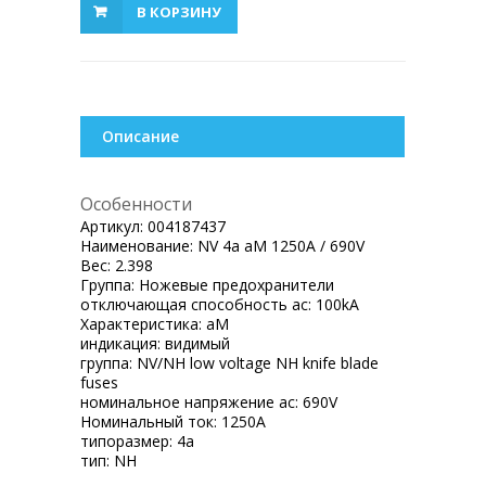
В КОРЗИНУ
Описание
Особенности
Артикул:
004187437
Наименование:
NV 4a aM 1250A / 690V
Вес:
2.398
Группа:
Ножевые предохранители
отключающая способность ac:
100kA
Характеристика:
aM
индикация:
видимый
группа:
NV/NH low voltage NH knife blade
fuses
номинальное напряжение ac:
690V
Номинальный ток:
1250A
типоразмер:
4a
тип:
NH