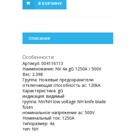
В КОРЗИНУ
Описание
Особенности
Артикул:
004116113
Наименование:
NV 4a gG 1250A / 500V
Вес:
2.398
Группа:
Ножевые предохранители
отключающая способность ac:
120kA
Характеристика:
gG
индикация:
видимый
группа:
NV/NH low voltage NH knife blade
fuses
номинальное напряжение ac:
500V
Номинальный ток:
1250A
типоразмер:
4a
тип:
NH