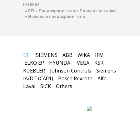
Главная
»
ETI
»
Предохранители
»
Плавкие вставки
»
Ножевые предохранители
ETI
SIEMENS
ABB
WIKA
IFM
ELKO EP
HYUNDAI
VEGA
KSR
KUEBLER
Johnson Controls
Siemens
IA/DT (CA01)
Bosch Rexroth
Alfa
Laval
SICK
Others