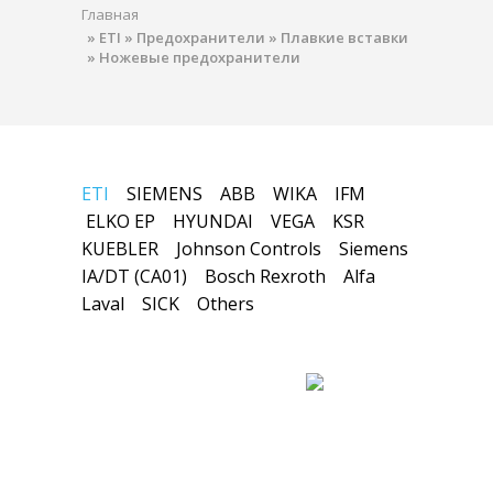
Главная
»
ETI
»
Предохранители
»
Плавкие вставки
»
Ножевые предохранители
ETI
SIEMENS
ABB
WIKA
IFM
ELKO EP
HYUNDAI
VEGA
KSR
KUEBLER
Johnson Controls
Siemens
IA/DT (CA01)
Bosch Rexroth
Alfa
Laval
SICK
Others