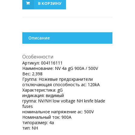
В КОРЗИНУ
Описание
Особенности
Артикул:
004116111
Наименование:
NV 4a gG 900A / 500V
Вес:
2.398
Группа:
Ножевые предохранители
отключающая способность ac:
120kA
Характеристика:
gG
индикация:
видимый
группа:
NV/NH low voltage NH knife blade
fuses
номинальное напряжение ac:
500V
Номинальный ток:
900A
типоразмер:
4a
тип:
NH