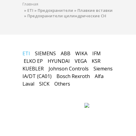
Главная
»
ETI
»
Предохранители
»
Плавкие вставки
»
Предохранители цилиндрические CH
ETI
SIEMENS
ABB
WIKA
IFM
ELKO EP
HYUNDAI
VEGA
KSR
KUEBLER
Johnson Controls
Siemens
IA/DT (CA01)
Bosch Rexroth
Alfa
Laval
SICK
Others