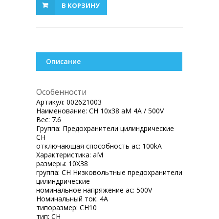
В КОРЗИНУ
Описание
Особенности
Артикул:
002621003
Наименование:
CH 10x38 aM 4A / 500V
Вес:
7.6
Группа:
Предохранители цилиндрические
CH
отключающая способность ac:
100kA
Характеристика:
aM
размеры:
10X38
группа:
CH Низковольтные предохранители
цилиндрические
номинальное напряжение ac:
500V
Номинальный ток:
4A
типоразмер:
CH10
тип:
CH