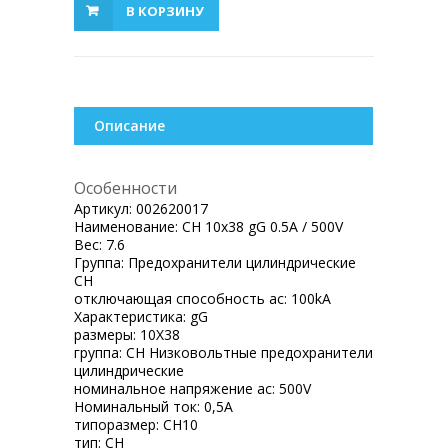
В КОРЗИНУ
Описание
Особенности
Артикул:
002620017
Наименование:
CH 10x38 gG 0.5A / 500V
Вес:
7.6
Группа:
Предохранители цилиндрические
CH
отключающая способность ac:
100kA
Характеристика:
gG
размеры:
10X38
группа:
CH Низковольтные предохранители
цилиндрические
номинальное напряжение ac:
500V
Номинальный ток:
0,5A
типоразмер:
CH10
тип:
CH