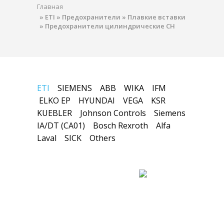
Главная
»
ETI
»
Предохранители
»
Плавкие вставки
»
Предохранители цилиндрические CH
ETI
SIEMENS
ABB
WIKA
IFM
ELKO EP
HYUNDAI
VEGA
KSR
KUEBLER
Johnson Controls
Siemens
IA/DT (CA01)
Bosch Rexroth
Alfa
Laval
SICK
Others