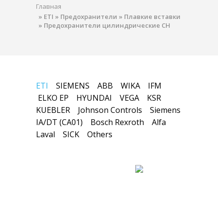
Главная
»
ETI
»
Предохранители
»
Плавкие вставки
»
Предохранители цилиндрические CH
ETI
SIEMENS
ABB
WIKA
IFM
ELKO EP
HYUNDAI
VEGA
KSR
KUEBLER
Johnson Controls
Siemens
IA/DT (CA01)
Bosch Rexroth
Alfa
Laval
SICK
Others