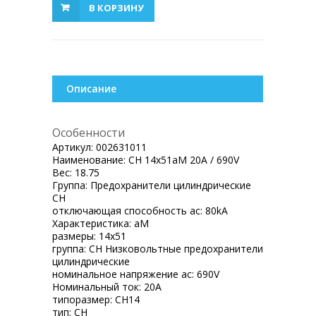
В КОРЗИНУ
Описание
Особенности
Артикул:
002631011
Наименование:
CH 14x51aM 20A / 690V
Вес:
18.75
Группа:
Предохранители цилиндрические
CH
отключающая способность ac:
80kA
Характеристика:
aM
размеры:
14x51
группа:
CH Низковольтные предохранители
цилиндрические
номинальное напряжение ac:
690V
Номинальный ток:
20A
типоразмер:
CH14
тип:
CH