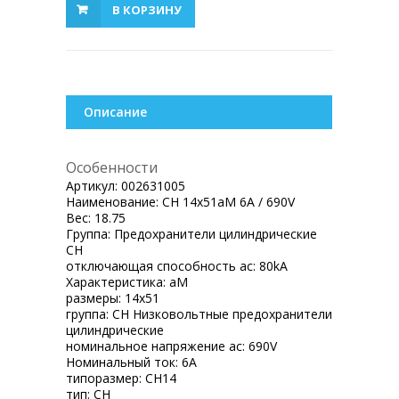
В КОРЗИНУ
Описание
Особенности
Артикул:
002631005
Наименование:
CH 14x51aM 6A / 690V
Вес:
18.75
Группа:
Предохранители цилиндрические
CH
отключающая способность ac:
80kA
Характеристика:
aM
размеры:
14x51
группа:
CH Низковольтные предохранители
цилиндрические
номинальное напряжение ac:
690V
Номинальный ток:
6A
типоразмер:
CH14
тип:
CH