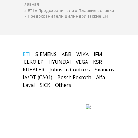
Главная
»
ETI
»
Предохранители
»
Плавкие вставки
»
Предохранители цилиндрические CH
ETI
SIEMENS
ABB
WIKA
IFM
ELKO EP
HYUNDAI
VEGA
KSR
KUEBLER
Johnson Controls
Siemens
IA/DT (CA01)
Bosch Rexroth
Alfa
Laval
SICK
Others