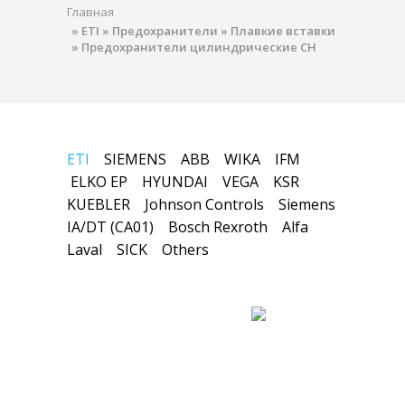
Главная
»
ETI
»
Предохранители
»
Плавкие вставки
»
Предохранители цилиндрические CH
ETI
SIEMENS
ABB
WIKA
IFM
ELKO EP
HYUNDAI
VEGA
KSR
KUEBLER
Johnson Controls
Siemens
IA/DT (CA01)
Bosch Rexroth
Alfa
Laval
SICK
Others