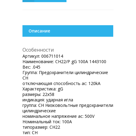
Описание
Особенности
Артикул:
006711014
Наименование:
CH22/P gG 100A 1443100
Вес:
.045
Группа:
Предохранители цилиндрические
CH
отключающая способность ac:
120kA
Характеристика:
gG
размеры:
22x58
индикация:
ударная игла
группа:
CH Низковольтные предохранители
цилиндрические
номинальное напряжение ac:
500V
Номинальный ток:
100A
типоразмер:
CH22
тип:
CH