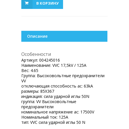
В КОРЗИНУ
Описание
Особенности
Артикул:
004245016
Наименование:
VVC 17,5kV / 125A
Вес:
4.65
Группа:
Высоковольтные предохранители
VV
отключающая способность ac:
63kA
размеры:
85X367
индикация:
сила ударной иглы 50N
группа:
VV Высоковольтные
предохранители
номинальное напряжение ac:
17500V
Номинальный ток:
125A
тип:
VVC сила ударной иглы 50 N