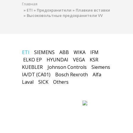
Главная
»
ETI
»
Предохранители
»
Плавкие вставки
»
Высоковольтные предохранители VV
ETI
SIEMENS
ABB
WIKA
IFM
ELKO EP
HYUNDAI
VEGA
KSR
KUEBLER
Johnson Controls
Siemens
IA/DT (CA01)
Bosch Rexroth
Alfa
Laval
SICK
Others