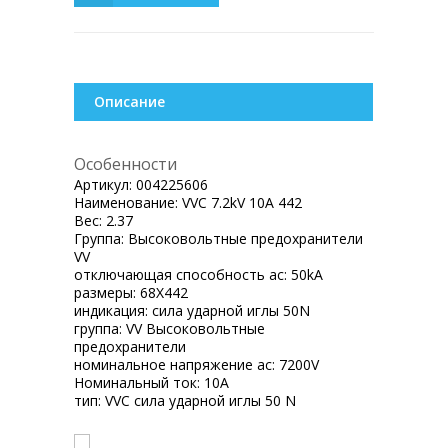
Описание
Особенности
Артикул:
004225606
Наименование:
VVC 7.2kV 10A 442
Вес:
2.37
Группа:
Высоковольтные предохранители
VV
отключающая способность ac:
50kA
размеры:
68X442
индикация:
сила ударной иглы 50N
группа:
VV Высоковольтные
предохранители
номинальное напряжение ac:
7200V
Номинальный ток:
10A
тип:
VVC сила ударной иглы 50 N