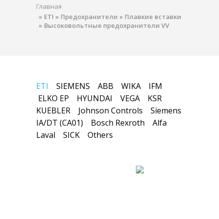
Главная
»
ETI
»
Предохранители
»
Плавкие вставки
»
Высоковольтные предохранители VV
ETI
SIEMENS
ABB
WIKA
IFM
ELKO EP
HYUNDAI
VEGA
KSR
KUEBLER
Johnson Controls
Siemens
IA/DT (CA01)
Bosch Rexroth
Alfa
Laval
SICK
Others