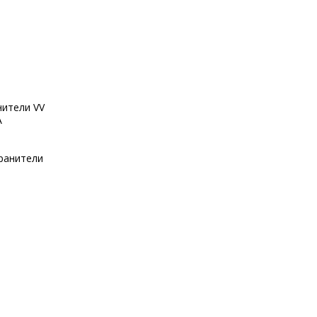
ители VV
A
ранители