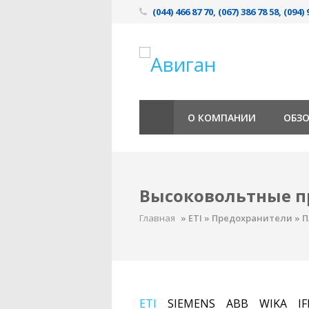
(044) 466 87 70, (067) 386 78 58, (094) 
О КОМПАНИИ
ОБЗ
Высоковольтные п
Главная
»
ETI
»
Предохранители
»
П
ETI
SIEMENS
ABB
WIKA
I