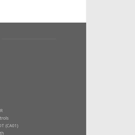
ER
trols
DT (CA01)
th