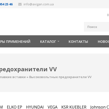
954 25 46
info@avigan.com.ua
В
ОРЫ ПРИМЕНЕНИЙ
КАТАЛОГ
КОНТАКТЫ
НОВО
редохранители VV
лавкие вставки
»
Высоковольтные предохранители VV
FM
ELKO EP
HYUNDAI
VEGA
KSR KUEBLER
Johnson C