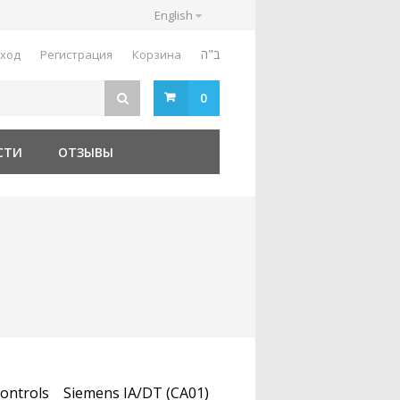
English
ב"ה
ход
Регистрация
Корзина
0
СТИ
ОТЗЫВЫ
ontrols
Siemens IA/DT (CA01)