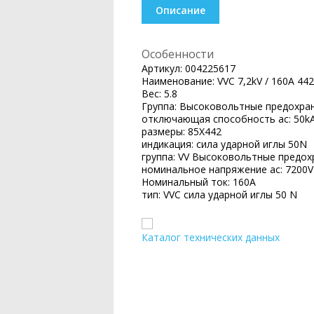
Описание
Особенности
Артикул:
004225617
Наименование:
VVC 7,2kV / 160A 442
Вес:
5.8
Группа:
Высоковольтные предохран
отключающая способность ac:
50k
размеры:
85X442
индикация:
сила ударной иглы 50N
группа:
VV Высоковольтные предох
номинальное напряжение ac:
7200V
Номинальный ток:
160A
тип:
VVC сила ударной иглы 50 N
Каталог технических данных