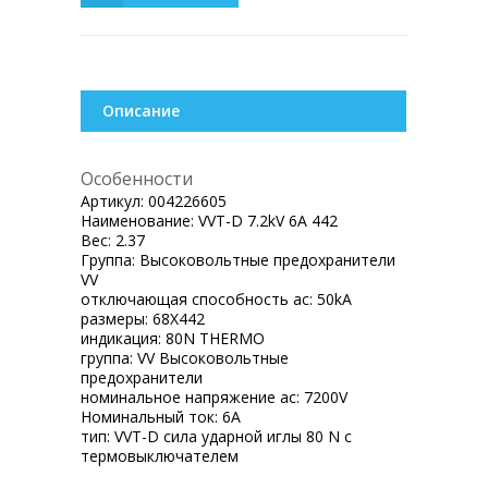
Описание
Особенности
Артикул:
004226605
Наименование:
VVT-D 7.2kV 6A 442
Вес:
2.37
Группа:
Высоковольтные предохранители
VV
отключающая способность ac:
50kA
размеры:
68X442
индикация:
80N THERMO
группа:
VV Высоковольтные
предохранители
номинальное напряжение ac:
7200V
Номинальный ток:
6A
тип:
VVT-D сила ударной иглы 80 N с
термовыключателем