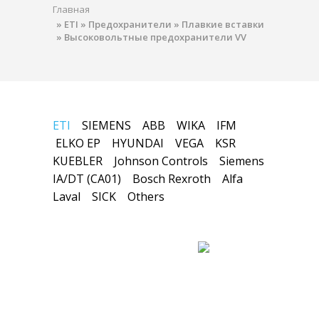
Главная
»
ETI
»
Предохранители
»
Плавкие вставки
»
Высоковольтные предохранители VV
ETI
SIEMENS
ABB
WIKA
IFM
ELKO EP
HYUNDAI
VEGA
KSR
KUEBLER
Johnson Controls
Siemens
IA/DT (CA01)
Bosch Rexroth
Alfa
Laval
SICK
Others