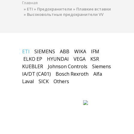
Главная
»
ETI
»
Предохранители
»
Плавкие вставки
»
Высоковольтные предохранители VV
ETI
SIEMENS
ABB
WIKA
IFM
ELKO EP
HYUNDAI
VEGA
KSR
KUEBLER
Johnson Controls
Siemens
IA/DT (CA01)
Bosch Rexroth
Alfa
Laval
SICK
Others