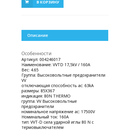
В КОРЗИНУ
Описание
Особенности
Артикул:
004246017
Наименование:
VVTD 17,5kV / 160A
Вес:
4.65
Группа:
Высоковольтные предохранители
VV
отключающая способность ac:
63kA
размеры:
85X367
индикация:
80N THERMO
группа:
VV Высоковольтные
предохранители
номинальное напряжение ac:
17500V
Номинальный ток:
160A
тип:
VVT-D сила ударной иглы 80 N с
термовыключателем