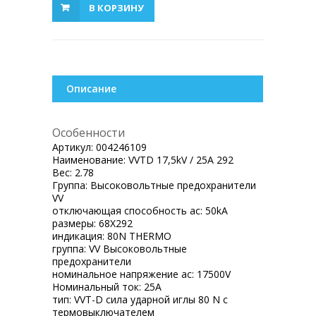
В КОРЗИНУ
Описание
Особенности
Артикул:
004246109
Наименование:
VVTD 17,5kV / 25A 292
Вес:
2.78
Группа:
Высоковольтные предохранители
VV
отключающая способность ac:
50kA
размеры:
68X292
индикация:
80N THERMO
группа:
VV Высоковольтные
предохранители
номинальное напряжение ac:
17500V
Номинальный ток:
25A
тип:
VVT-D сила ударной иглы 80 N с
термовыключателем