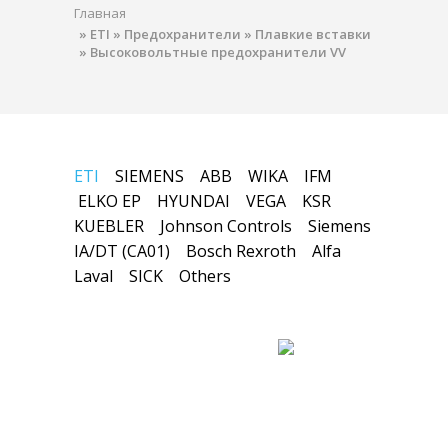
Главная
»
ETI
»
Предохранители
»
Плавкие вставки
»
Высоковольтные предохранители VV
ETI
SIEMENS
ABB
WIKA
IFM
ELKO EP
HYUNDAI
VEGA
KSR
KUEBLER
Johnson Controls
Siemens
IA/DT (CA01)
Bosch Rexroth
Alfa
Laval
SICK
Others