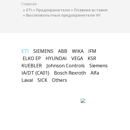
Главная
»
ETI
»
Предохранители
»
Плавкие вставки
»
Высоковольтные предохранители VV
ETI
SIEMENS
ABB
WIKA
IFM
ELKO EP
HYUNDAI
VEGA
KSR
KUEBLER
Johnson Controls
Siemens
IA/DT (CA01)
Bosch Rexroth
Alfa
Laval
SICK
Others