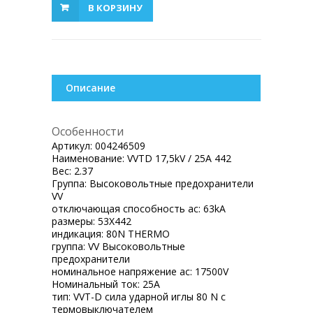
В КОРЗИНУ
Описание
Особенности
Артикул:
004246509
Наименование:
VVTD 17,5kV / 25A 442
Вес:
2.37
Группа:
Высоковольтные предохранители
VV
отключающая способность ac:
63kA
размеры:
53X442
индикация:
80N THERMO
группа:
VV Высоковольтные
предохранители
номинальное напряжение ac:
17500V
Номинальный ток:
25A
тип:
VVT-D сила ударной иглы 80 N с
термовыключателем