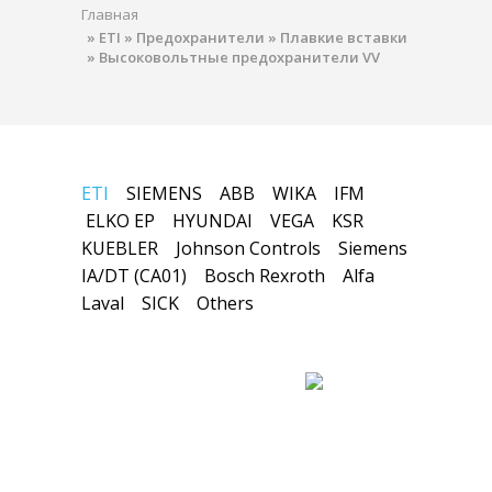
Главная
»
ETI
»
Предохранители
»
Плавкие вставки
»
Высоковольтные предохранители VV
ETI
SIEMENS
ABB
WIKA
IFM
ELKO EP
HYUNDAI
VEGA
KSR
KUEBLER
Johnson Controls
Siemens
IA/DT (CA01)
Bosch Rexroth
Alfa
Laval
SICK
Others