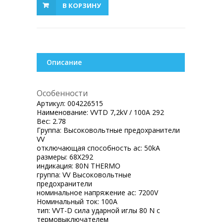
В КОРЗИНУ
Описание
Особенности
Артикул:
004226515
Наименование:
VVTD 7,2kV / 100A 292
Вес:
2.78
Группа:
Высоковольтные предохранители
VV
отключающая способность ac:
50kA
размеры:
68X292
индикация:
80N THERMO
группа:
VV Высоковольтные
предохранители
номинальное напряжение ac:
7200V
Номинальный ток:
100A
тип:
VVT-D сила ударной иглы 80 N с
термовыключателем