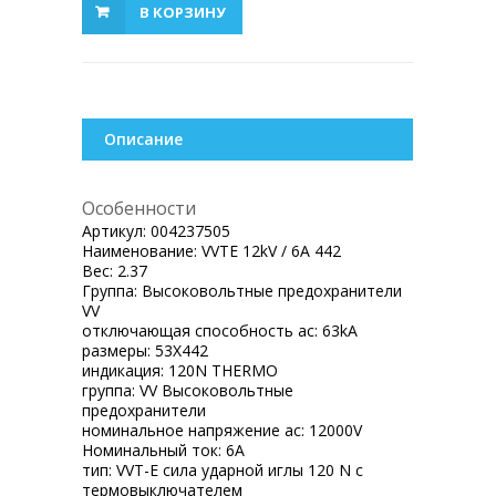
В КОРЗИНУ
Описание
Особенности
Артикул:
004237505
Наименование:
VVTE 12kV / 6A 442
Вес:
2.37
Группа:
Высоковольтные предохранители
VV
отключающая способность ac:
63kA
размеры:
53X442
индикация:
120N THERMO
группа:
VV Высоковольтные
предохранители
номинальное напряжение ac:
12000V
Номинальный ток:
6A
тип:
VVT-E сила ударной иглы 120 N с
термовыключателем