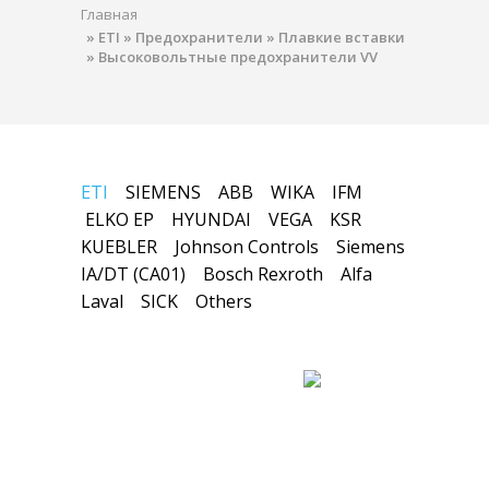
Главная
»
ETI
»
Предохранители
»
Плавкие вставки
»
Высоковольтные предохранители VV
ETI
SIEMENS
ABB
WIKA
IFM
ELKO EP
HYUNDAI
VEGA
KSR
KUEBLER
Johnson Controls
Siemens
IA/DT (CA01)
Bosch Rexroth
Alfa
Laval
SICK
Others