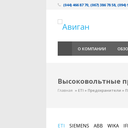
(044) 466 87 70, (067) 386 78 58, (094) 
О КОМПАНИИ
ОБЗ
Высоковольтные п
Главная
»
ETI
»
Предохранители
»
П
ETI
SIEMENS
ABB
WIKA
I