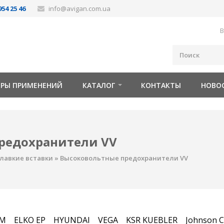
954 25 46
info@avigan.com.ua
В
ОРЫ ПРИМЕНЕНИЙ
КАТАЛОГ
КОНТАКТЫ
НОВО
редохранители VV
лавкие вставки
»
Высоковольтные предохранители VV
FM
ELKO EP
HYUNDAI
VEGA
KSR KUEBLER
Johnson C