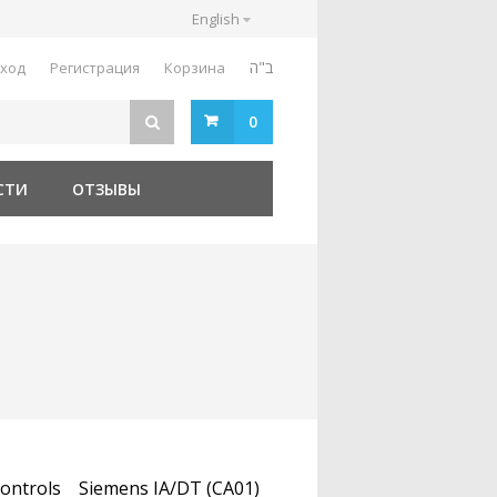
English
ב"ה
ход
Регистрация
Корзина
0
СТИ
ОТЗЫВЫ
ontrols
Siemens IA/DT (CA01)