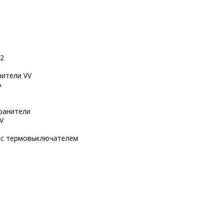
92
ители VV
A
ранители
V
N с термовыключателем