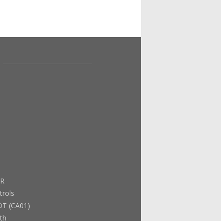
ER
trols
DT (CA01)
th