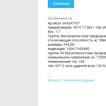
Описание
Особенности
Артикул:
004247107
Наименование:
VVTE 17,5kV / 16A 2
Вес:
1.7
Группа:
Высоковольтные предохран
отключающая способность ac:
50k
размеры:
53X292
индикация:
120N THERMO
группа:
VV Высоковольтные предох
номинальное напряжение ac:
17500
Номинальный ток:
16A
тип:
VVT-E сила ударной иглы 120 
Каталог технических данных