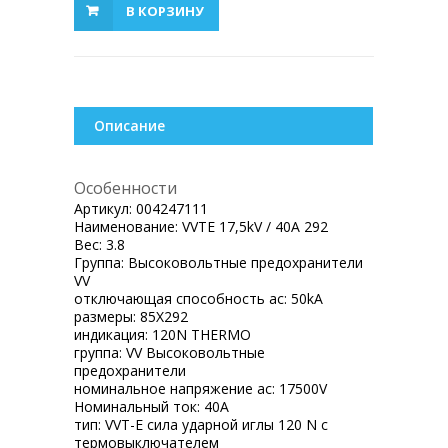
В КОРЗИНУ
Описание
Особенности
Артикул:
004247111
Наименование:
VVTE 17,5kV / 40A 292
Вес:
3.8
Группа:
Высоковольтные предохранители
VV
отключающая способность ac:
50kA
размеры:
85X292
индикация:
120N THERMO
группа:
VV Высоковольтные
предохранители
номинальное напряжение ac:
17500V
Номинальный ток:
40A
тип:
VVT-E сила ударной иглы 120 N с
термовыключателем