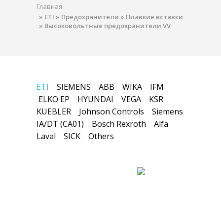
Главная
»
ETI
»
Предохранители
»
Плавкие вставки
»
Высоковольтные предохранители VV
ETI
SIEMENS
ABB
WIKA
IFM
ELKO EP
HYUNDAI
VEGA
KSR
KUEBLER
Johnson Controls
Siemens
IA/DT (CA01)
Bosch Rexroth
Alfa
Laval
SICK
Others