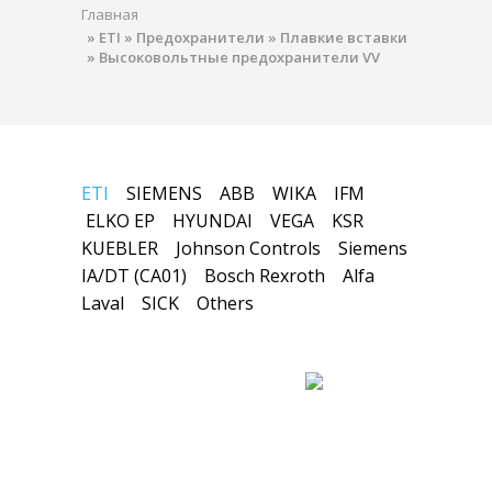
Главная
»
ETI
»
Предохранители
»
Плавкие вставки
»
Высоковольтные предохранители VV
ETI
SIEMENS
ABB
WIKA
IFM
ELKO EP
HYUNDAI
VEGA
KSR
KUEBLER
Johnson Controls
Siemens
IA/DT (CA01)
Bosch Rexroth
Alfa
Laval
SICK
Others