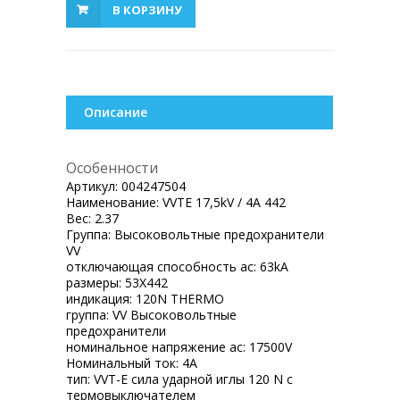
В КОРЗИНУ
Описание
Особенности
Артикул:
004247504
Наименование:
VVTE 17,5kV / 4A 442
Вес:
2.37
Группа:
Высоковольтные предохранители
VV
отключающая способность ac:
63kA
размеры:
53X442
индикация:
120N THERMO
группа:
VV Высоковольтные
предохранители
номинальное напряжение ac:
17500V
Номинальный ток:
4A
тип:
VVT-E сила ударной иглы 120 N с
термовыключателем