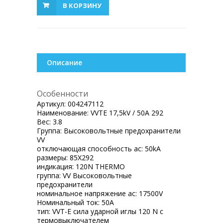
В КОРЗИНУ
Описание
Особенности
Артикул:
004247112
Наименование:
VVTE 17,5kV / 50A 292
Вес:
3.8
Группа:
Высоковольтные предохранители
VV
отключающая способность ac:
50kA
размеры:
85X292
индикация:
120N THERMO
группа:
VV Высоковольтные
предохранители
номинальное напряжение ac:
17500V
Номинальный ток:
50A
тип:
VVT-E сила ударной иглы 120 N с
термовыключателем