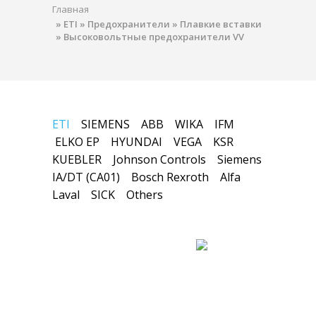
Главная
»
ETI
»
Предохранители
»
Плавкие вставки
»
Высоковольтные предохранители VV
ETI
SIEMENS
ABB
WIKA
IFM
ELKO EP
HYUNDAI
VEGA
KSR
KUEBLER
Johnson Controls
Siemens
IA/DT (CA01)
Bosch Rexroth
Alfa
Laval
SICK
Others