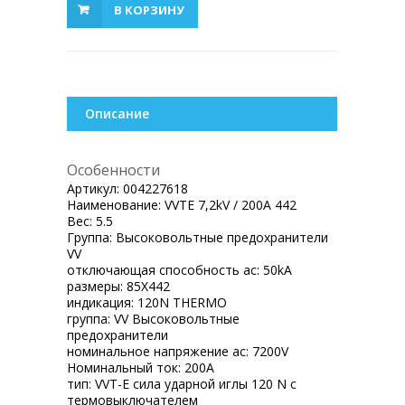
В КОРЗИНУ
Описание
Особенности
Артикул:
004227618
Наименование:
VVTE 7,2kV / 200A 442
Вес:
5.5
Группа:
Высоковольтные предохранители
VV
отключающая способность ac:
50kA
размеры:
85X442
индикация:
120N THERMO
группа:
VV Высоковольтные
предохранители
номинальное напряжение ac:
7200V
Номинальный ток:
200A
тип:
VVT-E сила ударной иглы 120 N с
термовыключателем