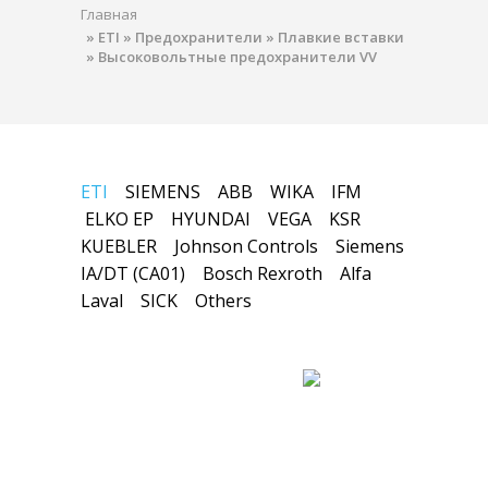
Главная
»
ETI
»
Предохранители
»
Плавкие вставки
»
Высоковольтные предохранители VV
ETI
SIEMENS
ABB
WIKA
IFM
ELKO EP
HYUNDAI
VEGA
KSR
KUEBLER
Johnson Controls
Siemens
IA/DT (CA01)
Bosch Rexroth
Alfa
Laval
SICK
Others