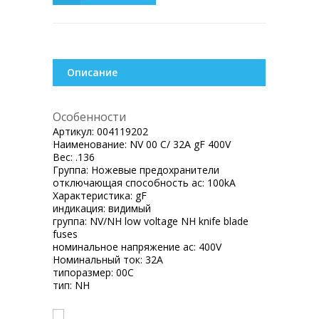
Описание
Особенности
Артикул:
004119202
Наименование:
NV 00 C/ 32A gF 400V
Вес:
.136
Группа:
Ножевые предохранители
отключающая способность ac:
100kA
Характеристика:
gF
индикация:
видимый
группа:
NV/NH low voltage NH knife blade
fuses
номинальное напряжение ac:
400V
Номинальный ток:
32A
типоразмер:
00C
тип:
NH