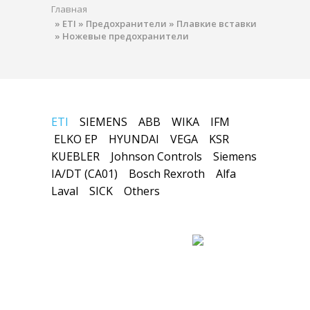
Главная
»
ETI
»
Предохранители
»
Плавкие вставки
»
Ножевые предохранители
ETI
SIEMENS
ABB
WIKA
IFM
ELKO EP
HYUNDAI
VEGA
KSR
KUEBLER
Johnson Controls
Siemens
IA/DT (CA01)
Bosch Rexroth
Alfa
Laval
SICK
Others