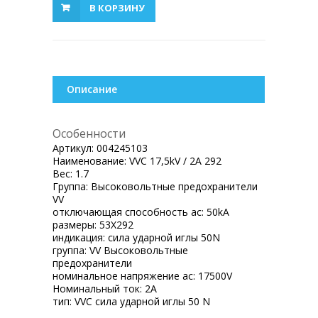
В КОРЗИНУ
Описание
Особенности
Артикул:
004245103
Наименование:
VVC 17,5kV / 2A 292
Вес:
1.7
Группа:
Высоковольтные предохранители
VV
отключающая способность ac:
50kA
размеры:
53X292
индикация:
сила ударной иглы 50N
группа:
VV Высоковольтные
предохранители
номинальное напряжение ac:
17500V
Номинальный ток:
2A
тип:
VVC сила ударной иглы 50 N