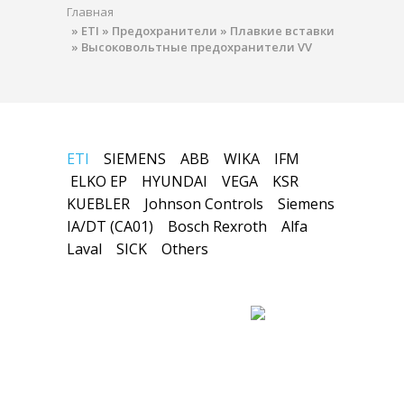
Главная
»
ETI
»
Предохранители
»
Плавкие вставки
»
Высоковольтные предохранители VV
ETI
SIEMENS
ABB
WIKA
IFM
ELKO EP
HYUNDAI
VEGA
KSR
KUEBLER
Johnson Controls
Siemens
IA/DT (CA01)
Bosch Rexroth
Alfa
Laval
SICK
Others