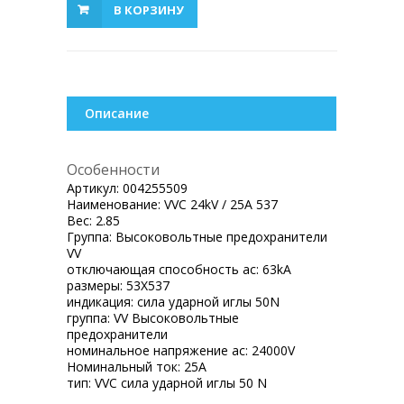
В КОРЗИНУ
Описание
Особенности
Артикул:
004255509
Наименование:
VVC 24kV / 25A 537
Вес:
2.85
Группа:
Высоковольтные предохранители
VV
отключающая способность ac:
63kA
размеры:
53X537
индикация:
сила ударной иглы 50N
группа:
VV Высоковольтные
предохранители
номинальное напряжение ac:
24000V
Номинальный ток:
25A
тип:
VVC сила ударной иглы 50 N