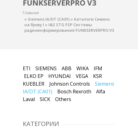
FUNKSERVERPRO V3
Главная
»
Siemens IA/DT (CA01)
»
Каталоги Сименс
на букву I
»
I&S STG FSP Системы
радиоинформирования FUNKSERVERPRO V3
ETI
SIEMENS
ABB
WIKA
IFM
ELKO EP
HYUNDAI
VEGA
KSR
KUEBLER
Johnson Controls
Siemens
IA/DT (CA01)
Bosch Rexroth
Alfa
Laval
SICK
Others
КАТЕГОРИИ