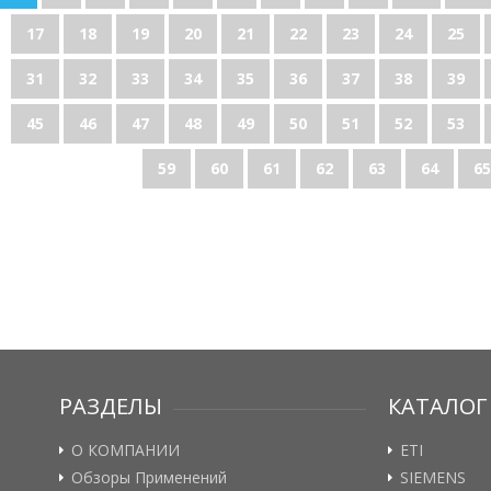
17
18
19
20
21
22
23
24
25
31
32
33
34
35
36
37
38
39
45
46
47
48
49
50
51
52
53
59
60
61
62
63
64
65
РАЗДЕЛЫ
КАТАЛОГ
О КОМПАНИИ
ETI
Обзоры Применений
SIEMENS