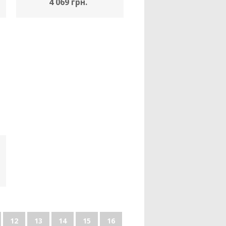
4 069 грн.
12
13
14
15
16