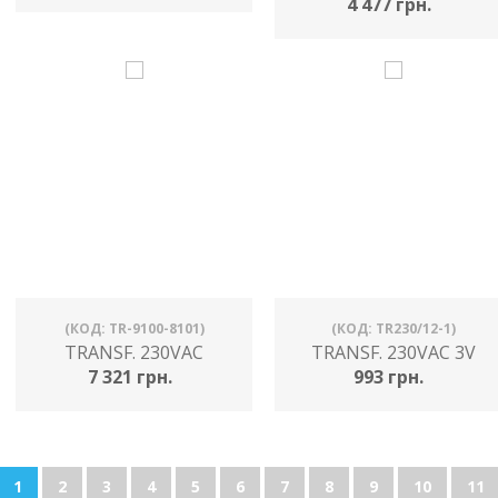
4 477 грн.
(КОД: TR-9100-8101)
(КОД: TR230/12-1)
TRANSF. 230VAC
TRANSF. 230VAC 3V
7 321 грн.
993 грн.
1
2
3
4
5
6
7
8
9
10
11