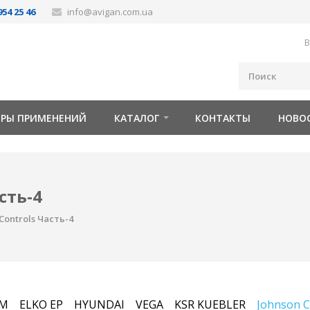
954 25 46
info@avigan.com.ua
В
ОРЫ ПРИМЕНЕНИЙ
КАТАЛОГ
КОНТАКТЫ
НОВО
сть-4
Controls Часть-4
FM
ELKO EP
HYUNDAI
VEGA
KSR KUEBLER
Johnson C