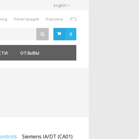
English
ב"ה
ход
Регистрация
Корзина
0
СТИ
ОТЗЫВЫ
ontrols
Siemens IA/DT (CA01)